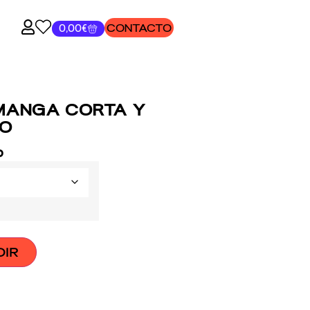
CONTACTO
0,00
€
 MANGA CORTA Y
CO
o
DIR