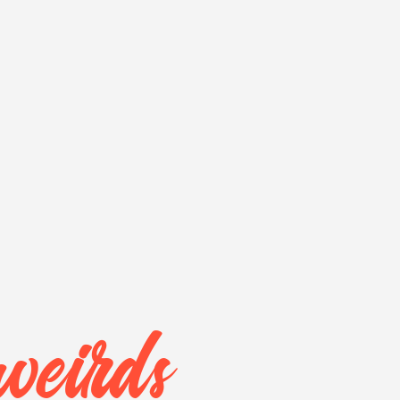
weirds