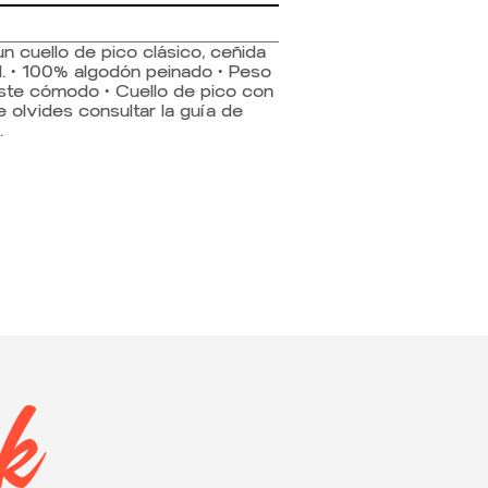
n cuello de pico clásico, ceñida
. • 100% algodón peinado • Peso
juste cómodo • Cuello de pico con
 olvides consultar la guía de
.
ok