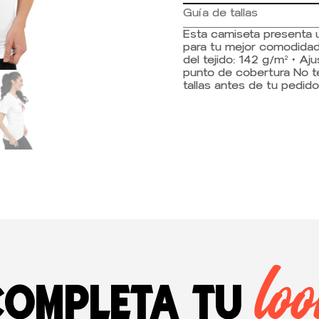
Guía de tallas
Esta camiseta presenta u
para tu mejor comodidad
del tejido: 142 g/m² • A
punto de cobertura No te
tallas antes de tu pedido
lo
Completa tu