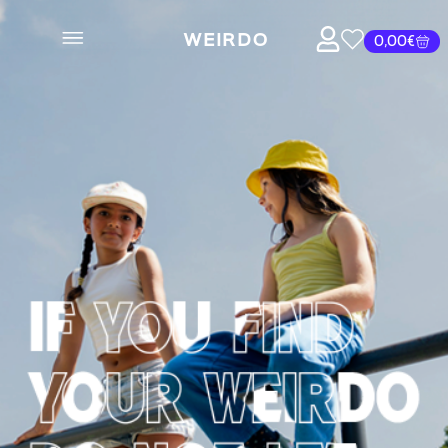
WEIRDO
0,00
€