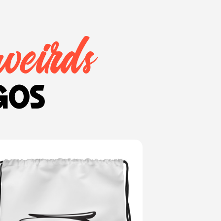
weirds
gos