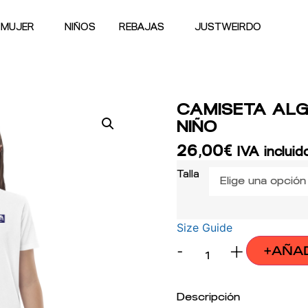
MUJER
NIÑOS
REBAJAS
JUSTWEIRDO
CAMISETA AL
NIÑO
26,00
€
IVA incluid
Talla
Size Guide
-
+
+AÑA
Descripción