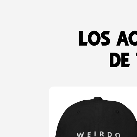
Los a
de