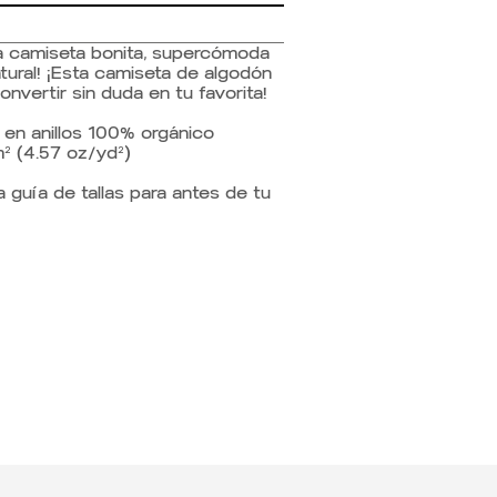
na camiseta bonita, supercómoda
atural! ¡Esta camiseta de algodón
nvertir sin duda en tu favorita!
 en anillos 100% orgánico
m² (4.57 oz/yd²)
a guía de tallas para antes de tu