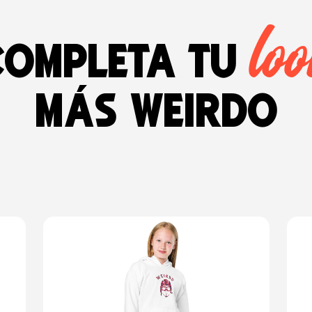
lo
Completa tu
más weirdo