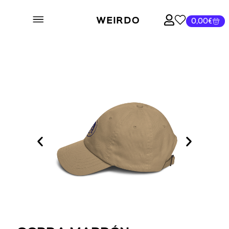
WEIRDO
0,00
€