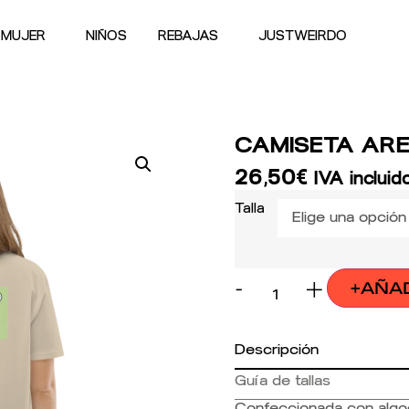
MUJER
NIÑOS
REBAJAS
JUSTWEIRDO
CAMISETA ARE
26,50
€
IVA incluid
Talla
-
+
+AÑA
Descripción
Guía de tallas
Confeccionada con algod