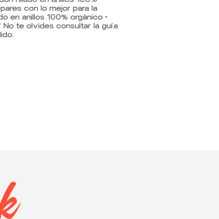
epares con lo mejor para la
do en anillos 100% orgánico •
 No te olvides consultar la guía
ido.
ok