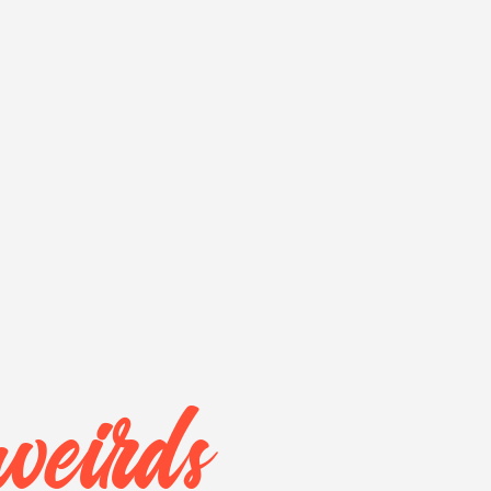
weirds