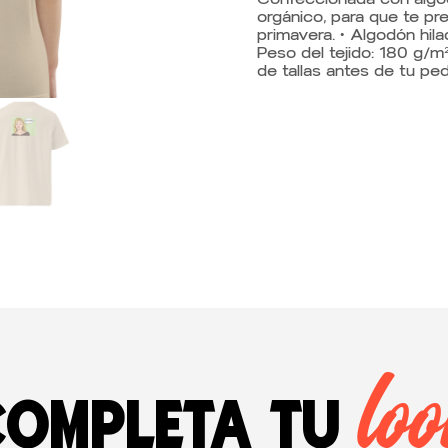
orgánico, para que te pr
primavera. • Algodón hila
Peso del tejido: 180 g/m²
de tallas antes de tu ped
lo
Completa tu