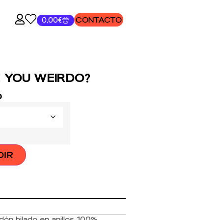
CONTACTO
0,00
€
 YOU WEIRDO?
o
DIR
ón hilado en anillos 100%