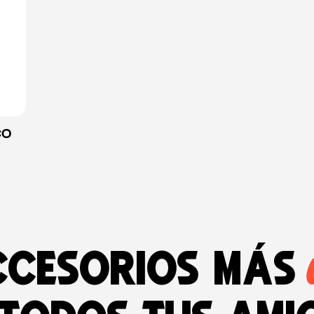
CO
ccesorios más