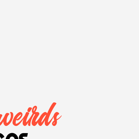
weirds