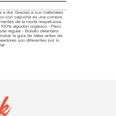
a a día. Gracias a sus materiales
eco con capucha es una compra
 amantes de la moda respetuosa
• 100% algodón orgánico • Peso
ste regular • Bolsillo delantero
robar la guía de tallas antes de
eedores son diferentes por lo
ar.
ok