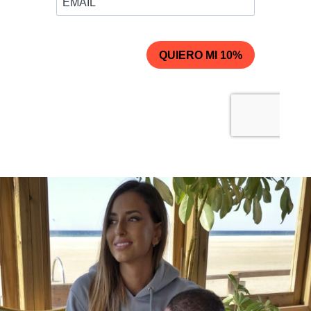
GORRA NEGRA
GORRA MARRÓN
25,00
€
25,00
€
IVA INCLUIDO
IVA INCLUIDO
MOCHILA CON
MOCHILA CON
CORDONES BLANCA
CORDONES
26,00
€
26,00
€
IVA INCLUIDO
IVA INCLUIDO