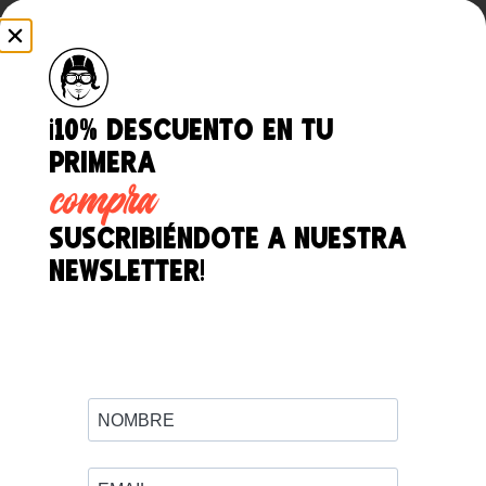
FUNDA DURA PARA
IPHONE
¡10% descuento en tu
24,50
€
IVA INCLUIDO
primera
compra
suscribiéndote a nuestra
Los accesorios más
weirds
newsletter!
de todos tus
amigos