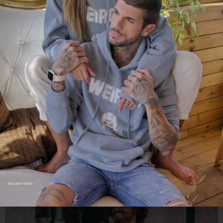
a cool clothing style for
people of free spirit.
Es increíble ver cómo nuestros diseños lucen
en las publicaciones y apariciones de figuras
famosas, en todos los canales de
comunicación. Como espíritus libres e
irreverentes creemos en individualidad de la
moda. Por eso amamos expresarnos con
libertad. ¿Te atreves?